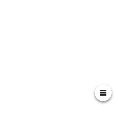
Motel San Pedro
El Motel San Pedro en Chihuahua, México, ofrece
servicios de alojamiento temporal para sus
huéspedes. Algunos de los servicios que ...
Leer Más